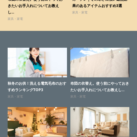
きたいお手入れについてお教え
果のあるアイテムおすすめ3選
し...
家具・家電
家具・家電
ェの
秋冬のお供！洗える電気毛布のおす
布団の衣替え。使う前にやっておき
秋
すめランキングTOP3
たいお手入れについてお教えし...
お
家具・家電
家具・家電
家