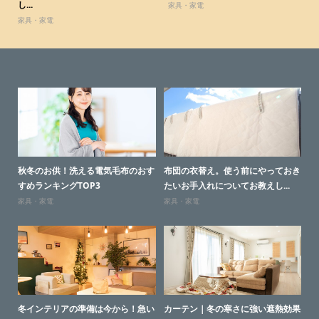
し...
家具・家電
家具・家電
ェの
秋冬のお供！洗える電気毛布のおす
布団の衣替え。使う前にやっておき
秋
すめランキングTOP3
たいお手入れについてお教えし...
お
家具・家電
家具・家電
家
しい
冬インテリアの準備は今から！急い
カーテン｜冬の寒さに強い遮熱効果
少