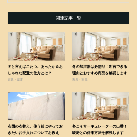
関連記事一覧
冬と言えばこたつ。あったか＆お
冬の加湿器は必需品！断言できる
しゃれな配置の仕方とは？
理由とおすすめ商品を解説します
家具・家電
家具・家電
布団の衣替え。使う前にやってお
冬こそサーキュレーターの出番！
きたいお手入れについてお教え
暖房との併用方法を解説します